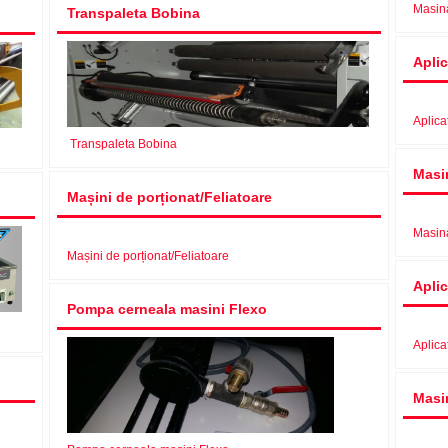
Masina
Transpaleta Bobina
Aplic
Aplica
Transpaleta Bobina
Masi
Mașini de porționat/Feliatoare
Masina
Mașini de porționat/Feliatoare
Aplic
Pompa cerneala masini Flexo
Aplicat
Masi