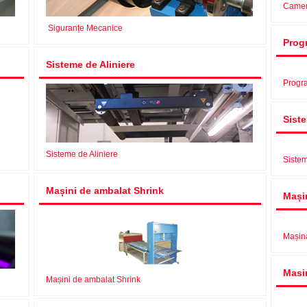
Came
Siguranțe Mecanice
Prog
Sisteme de Aliniere
Progr
Sist
Sisteme de Aliniere
Sistem
Mașini de ambalat Shrink
Mași
Mașina
Masi
Mașini de ambalat Shrink