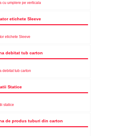
 cu umplere pe verticala
ator etichete Sleeve
tor etichete Sleeve
na debitat tub carton
 debitat tub carton
atii Statice
ii statice
na de produs tuburi din carton