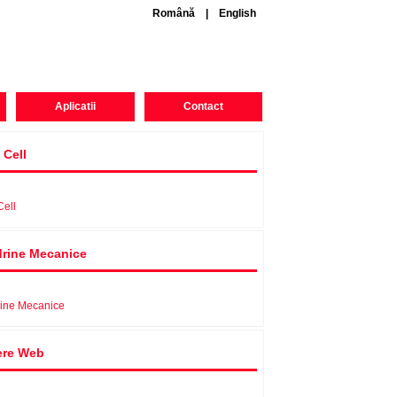
Română
|
English
Aplicatii
Contact
 Cell
Cell
rine Mecanice
ine Mecanice
re Web