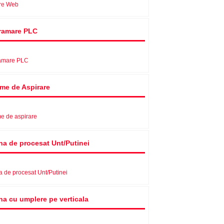
re Web
ramare PLC
amare PLC
eme de Aspirare
e de aspirare
na de procesat Unt/Putinei
 de procesat Unt/Putinei
na cu umplere pe verticala