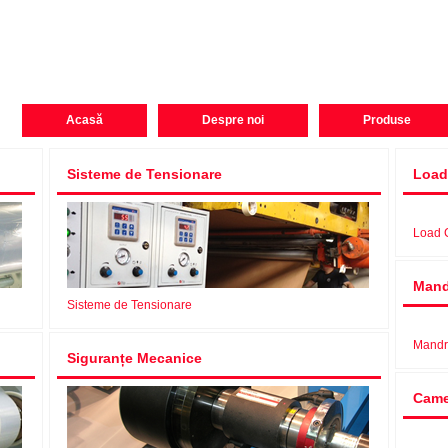
Acasă
Despre noi
Produse
Sisteme de Tensionare
Load
Load 
Mand
Sisteme de Tensionare
Mandr
Siguranțe Mecanice
Came