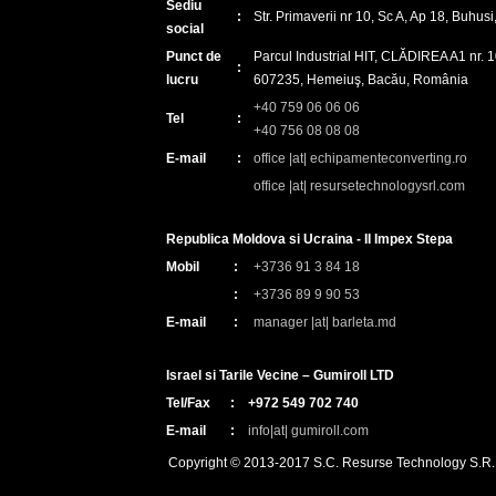
Sediu
:
Str. Primaverii nr 10, Sc A, Ap 18, Buhu
social
Punct de
Parcul Industrial HIT, CLĂDIREA A1 nr. 10
:
lucru
607235, Hemeiuş, Bacău, România
+40 759 06 06 06
Tel
:
+40 756 08 08 08
E-mail
:
office |at| echipamenteconverting.ro
office |at| resursetechnologysrl.com
Republica Moldova si Ucraina - II Impex Stepa
Mobil
:
+3736 91 3 84 18
:
+3736 89 9 90 53
E-mail
:
manager |at| barleta.md
Israel si Tarile Vecine – Gumiroll LTD
Tel/Fax
:
+972 549 702 740
E-mail
:
info|at| gumiroll.com
Copyright © 2013-2017 S.C. Resurse Technology S.R.L