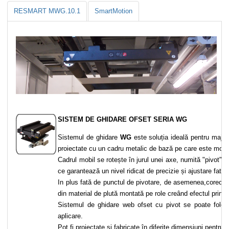
RESMART MWG.10.1
SmartMotion
SISTEM DE GHIDARE OFSET SERIA WG
Sistemul de ghidare
WG
este soluția ideală pentru majori
proiectate cu un cadru metalic de bază pe care este monta
Cadrul mobil se rotește în jurul unei axe, numită "pivot". I
ce garantează un nivel ridicat de precizie și ajustare fată 
In plus fată de punctul de pivotare, de asemenea,corecte
din material de plută montată pe role creând efectul prinde
Sistemul de ghidare web ofset cu pivot se poate folosi î
aplicare.
Pot fi proiectate și fabricate în diferite dimensiuni pentr