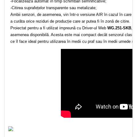
-Focalizează automat în timp schimbări semnificative;
-Citirea suprafețelor transparente sau metalizate;
Ambii senzori, de asemenea, vin într-o versiune AIR în cazul în care a
a curăta orice reziduri de producție care ar putea fi în zonă de citire.
Proiectat pentru a fi utilizat impreună cu Driver-ul Web
WG.251-SKB
, v
asemenea disponibilă. Acesta este mai compact decât senzorul clasic și
ce îl face ideal pentru utilizarea în medii cu praf sau în medii umede și