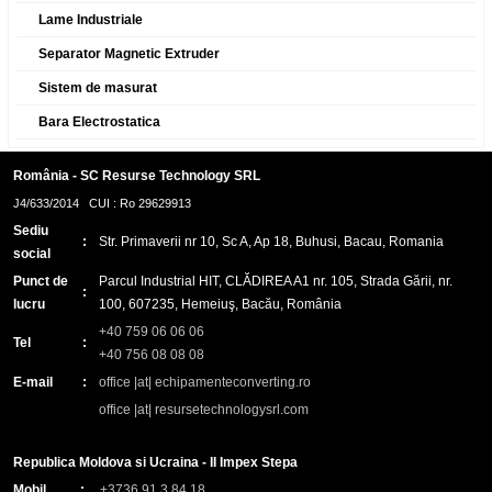
Lame Industriale
Separator Magnetic Extruder
Sistem de masurat
Bara Electrostatica
România - SC Resurse Technology SRL
J4/633/2014 CUI : Ro 29629913
Sediu
:
Str. Primaverii nr 10, Sc A, Ap 18, Buhusi, Bacau, Romania
social
Punct de
Parcul Industrial HIT, CLĂDIREA A1 nr. 105, Strada Gării, nr.
:
lucru
100, 607235, Hemeiuş, Bacău, România
+40 759 06 06 06
Tel
:
+40 756 08 08 08
E-mail
:
office |at| echipamenteconverting.ro
office |at| resursetechnologysrl.com
Republica Moldova si Ucraina - II Impex Stepa
Mobil
:
+3736 91 3 84 18