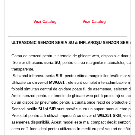
Vezi Catalog
Vezi Catalog
ULTRASONIC SENZOR SERIA SU & INFLAROȘU SENZOR SERIA 
Gama de senzori pentru sistemele de ghidare web, disponibile doar pentr
-Senzor ultrasonic
seria SU
, pentru citirea marginilor materialelor, cum
transparente.
-Senzorul infraroșu
seria SIR
, pentru citirea margininilor tesăturilor ș
Utilizate cu
driver-ul MWG.61
, ele sunt complet interschimbabile în fu
folosiți simultan centrul de ghidare poate fi, de asemenea, selectat de
Ambii senzori pentru sistemele de ghidare web pot fi proiectați și fabri
cu un dispozitiv pneumatic pentru a curăta orice rezid de producție care 
Senzorii seriile
SU
și
SIR
sunt prevăzuti cu un suport manual care poa
Proiectat pentru a fi utilizat impreună cu driver-ul
WG.251-SKB
, versi
asemenea disponibilă. Acest model este mai compact decât senzorul cla
ceea ce îl face ideal pentru utilizarea în medii cu praf sau ori de câte o