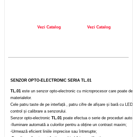
Vezi Catalog
Vezi Catalog
SENZOR OPTO-ELECTRONIC SERIA TL.01
TL.01
este un senzor opto-electronic cu microprocesor care poate detecta l
materialelor.
Cele patru taste de pe interfață , patru cifre de afișare și bară cu LED-uri
control și calibrare a senzorului.
Senzor opto-electronic
TL.01
poate efectua o serie de proceduri automa
-Iluminare automată a culorilor pentru a obține un contrast maxim;
-Urmează eficient liniile imprecise sau întrerupte;