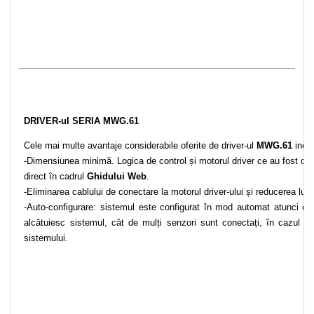
DRIVER-ul SERIA MWG.61
Cele mai multe avantaje considerabile oferite de driver-ul
MWG.61
inclu
-Dimensiunea minimă. Logica de control și motorul driver ce au fost com
direct în cadrul
Ghidului Web
.
-Eliminarea cablului de conectare la motorul driver-ului și reducerea lungi
-Auto-configurare: sistemul este configurat în mod automat atunci câ
alcătuiesc sistemul, cât de mulți senzori sunt conectați, în cazul în 
sistemului.