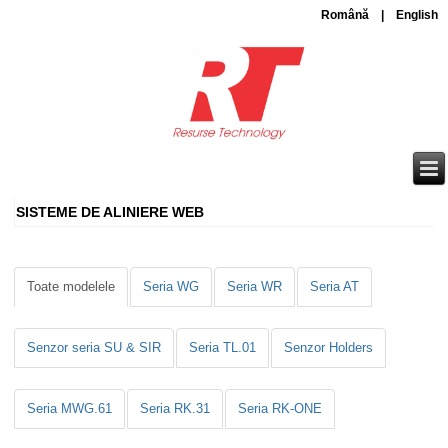
Română
|
English
SISTEME DE ALINIERE WEB
Toate modelele
Seria WG
Seria WR
Seria AT
Senzor seria SU & SIR
Seria TL.01
Senzor Holders
Seria MWG.61
Seria RK.31
Seria RK-ONE