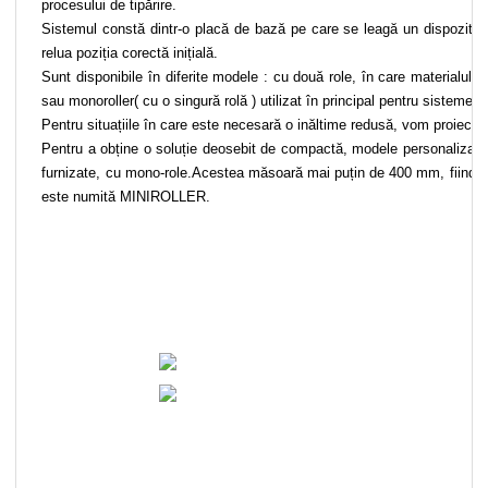
procesului de tipărire.
Sistemul constă dintr-o placă de bază pe care se leagă un dispozitiv 
relua poziția corectă inițială.
Sunt disponibile în diferite modele : cu două role, în care materialul e
sau monoroller( cu o singură rolă ) utilizat în principal pentru sistemele
Pentru situațiile în care este necesară o inăltime redusă, vom proiecta
Pentru a obține o soluție deosebit de compactă, modele personalizate
furnizate, cu mono-role.Acestea măsoară mai puțin de 400 mm, fiind mo
este numită MINIROLLER.