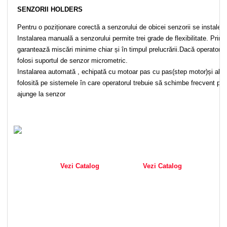
SENZORII HOLDERS
Pentru o poziționare corectă a senzorului de obicei senzorii se instal
Instalarea manuală a senzorului permite trei grade de flexibilitate. Prin u
garantează miscări minime chiar și în timpul prelucrării.Dacă operatoru
folosi suportul de senzor micrometric.
Instalarea automată , echipată cu motoar pas cu pas(step motor)și ali
folosită pe sistemele în care operatorul trebuie să schimbe frecvent pozi
ajunge la senzor
Vezi Catalog
Vezi Catalog