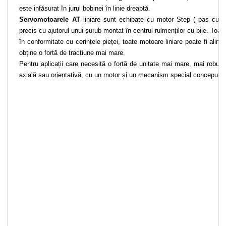
este infăsurat în jurul bobinei în linie dreaptă.
Servomotoarele AT
liniare sunt echipate cu motor Step ( pas cu p
precis cu ajutorul unui șurub montat în centrul rulmenților cu bile. Toa
în conformitate cu cerințele pieței, toate motoare liniare poate fi al
obține o fortă de tracțiune mai mare.
Pentru aplicații care necesită o fortă de unitate mai mare, mai robust
axială sau orientativă, cu un motor și un mecanism special conceput p