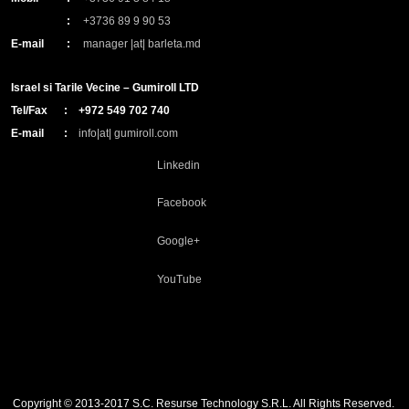
:
+3736 89 9 90 53
E-mail
:
manager |at| barleta.md
Israel si Tarile Vecine – Gumiroll LTD
Tel/Fax
:
+972 549 702 740
E-mail
:
info|at| gumiroll.com
Linkedin
Facebook
Google+
YouTube
Copyright © 2013-2017 S.C. Resurse Technology S.R.L. All Rights Reserved.