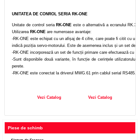
UNITATEA DE CONROL SERIA RK-ONE
Unitate de control seria
RK-ONE
este o alternativă a ecranului RK.31
Utilizarea
RK-ONE
are numeroase avantaje:
-RK-ONE este echipat cu un afișaj de 4 cifre, care poate fi citit cu usur
indică poziția servo-motorului. Este de asemenea inclus și un set de LE
-RK-ONE incorporează un set de funcții primare care efectuează cu rapidi
-Sunt disponibile două variante, în funcție de cerințele utilizatorului,
perete.
-RK-ONE este conectat la driverul MWG.61 prin cablul serial RS485. C
Vezi Catalog
Vezi Catalog
Piese de schimb