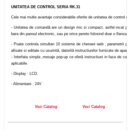
UNITATEA DE CONTROL SERIA RK.31
Cele mai multe avantaje considerabile oferite de unitatea de control de
- Unitatea de comandă are un design mic si compact, astfel incat poa
bara din panoul electronic, sau pe orice perete folosind doar o flansa.
- Poate controla simultan 10 sisteme de chenare web , parametrii per
afisate si editate cu usurintă, datorită instructiunilor furnizate de aparat
- Interfata simpla ,mesaje pop-up ce oferă instructiuni in faza de calib
aplicatiile.
- Display : LCD.
- Alimentare : 24V
Vezi Catalog
Vezi Catalog