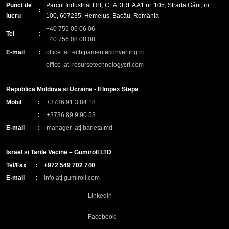
Punct de
Parcul Industrial HIT, CLĂDIREA A1 nr. 105, Strada Gării, nr.
:
lucru
100, 607235, Hemeiuş, Bacău, România
+40 759 06 06 06
Tel
:
+40 756 08 08 08
E-mail
:
office |at| echipamenteconverting.ro
office |at| resursetechnologysrl.com
Republica Moldova si Ucraina - II Impex Stepa
Mobil
:
+3736 91 3 84 18
:
+3736 89 9 90 53
E-mail
:
manager |at| barleta.md
Israel si Tarile Vecine – Gumiroll LTD
Tel/Fax
:
+972 549 702 740
E-mail
:
info|at| gumiroll.com
Linkedin
Facebook