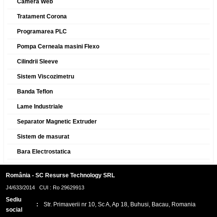
Camera Web
Tratament Corona
Programarea PLC
Pompa Cerneala masini Flexo
Cilindrii Sleeve
Sistem Viscozimetru
Banda Teflon
Lame Industriale
Separator Magnetic Extruder
Sistem de masurat
Bara Electrostatica
România - SC Resurse Technology SRL
J4/633/2014 CUI : Ro 29629913
Sediu
:
Str. Primaverii nr 10, Sc A, Ap 18, Buhusi, Bacau, Romania
social