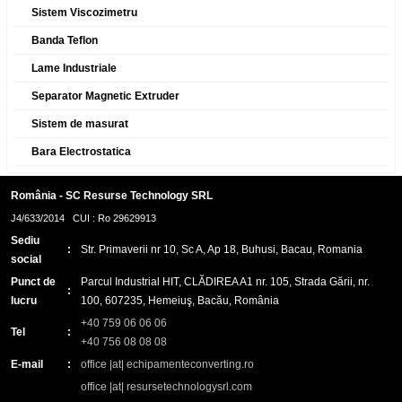
Sistem Viscozimetru
Banda Teflon
Lame Industriale
Separator Magnetic Extruder
Sistem de masurat
Bara Electrostatica
România - SC Resurse Technology SRL
J4/633/2014 CUI : Ro 29629913
Sediu
:
Str. Primaverii nr 10, Sc A, Ap 18, Buhusi, Bacau, Romania
social
Punct de
Parcul Industrial HIT, CLĂDIREA A1 nr. 105, Strada Gării, nr.
:
lucru
100, 607235, Hemeiuş, Bacău, România
+40 759 06 06 06
Tel
:
+40 756 08 08 08
E-mail
:
office |at| echipamenteconverting.ro
office |at| resursetechnologysrl.com