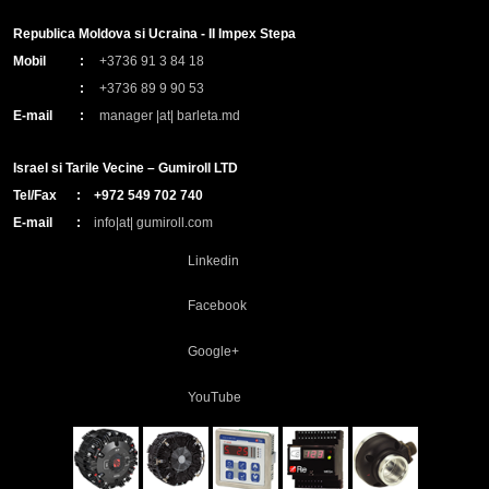
Republica Moldova si Ucraina - II Impex Stepa
Mobil
:
+3736 91 3 84 18
:
+3736 89 9 90 53
E-mail
:
manager |at| barleta.md
Israel si Tarile Vecine – Gumiroll LTD
Tel/Fax
:
+972 549 702 740
E-mail
:
info|at| gumiroll.com
Linkedin
Facebook
Google+
YouTube